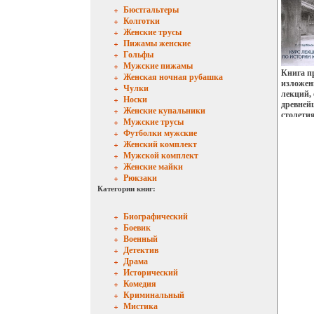
универси
Бюстгальтеры
626 стр 
Колготки
экз Форм
Женские трусы
2293z.
Пижамы женские
Гольфы
Мужские пижамы
Книга пр
Женская ночная рубашка
изложен
Чулки
лекций,
Носки
древней
Женские купальники
столети
Мужские трусы
отечест
Футболки мужские
северок
Женский комплект
привлеч
Мужской комплект
первоист
Женские майки
почерпн
Рюкзаки
литерат
трактов
Категории книг:
историч
впервые
Биографический
система
Боевик
основны
Военный
конца 19
Детектив
для студ
Драма
препода
Исторический
а также
Кореи А
Комедия
Криминальный
Мистика