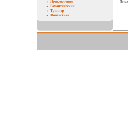
Приключения
Показ
Романтический
Триллер
Фантастика