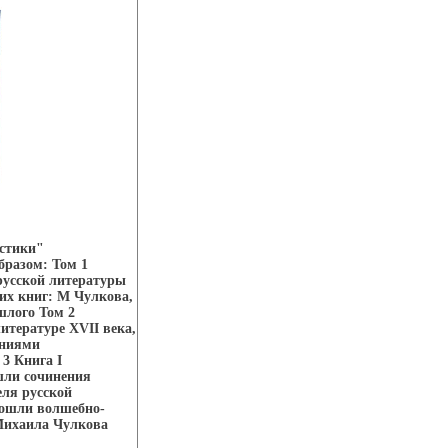
астики"
бразом: Том 1
русской литературы
их книг: М Чулкова,
шлого Том 2
тературе XVII века,
аниями
3 Книга I
шли сочинения
еля русской
Вошли волшебно-
 Михаила Чулкова