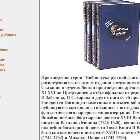
е
мы
 рубашка
ьники
кие
ект
ект
Произведения серии "Библиотека русской фант
распределяются по томам издания следующим о
Сказания о чудесах Вошли произведения древне
XI-XVI вв Представлены отбъяифрывки из редк
й
И Забелина, И Сахарова и других писателей про
Звездочтец Посвящен памятникам письменной ли
публикуются материалы, связанные с исследов
фантастического народного миросозерцания Том 
Ввихбэолшебные-богатырские повести XVIII Во
писателя Василия Левшина (1746-1826), зачинат
волшебно-богатырской повести Том 3 Книга II 
богатырские повести писателей XVIII столетия
(1744-1792) и Михаила Попова (1742-1790).