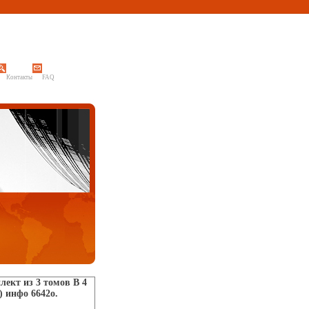
Контакты
FAQ
ект из 3 томов В 4
) инфо 6642o.