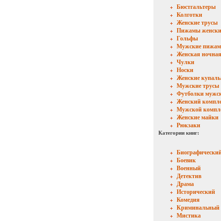
Бюстгальтеры
Колготки
Женские трусы
Пижамы женски
Гольфы
Мужские пижа
Женская ночная
Чулки
Носки
Женские купал
Мужские трусы
Футболки мужс
Женский компл
Мужской компл
Женские майки
Рюкзаки
Категории книг:
Биографически
Боевик
Военный
Детектив
Драма
Исторический
Комедия
Криминальный
Мистика