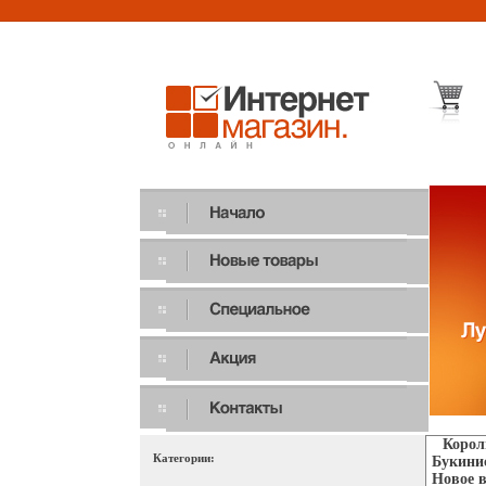
Корол
Категории:
Букинис
Новое в