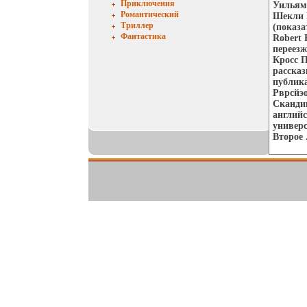
Приключения
Уильям
Романтический
Шекли 
Триллер
(показа
Фантастика
Robert 
переезж
Кросс П
рассказ
публика
Рврсйэо
Скандин
английс
универс
Второе 