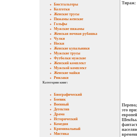
Тираж: 
Бюстгальтеры
Колготки
Женские трусы
Пижамы женские
Гольфы
Мужские пижамы
Женская ночная рубашка
Чулки
Носки
Женские купальники
Мужские трусы
Футболки мужские
Женский комплект
Мужской комплект
Женские майки
Рюкзаки
Категории книг:
Биографический
Боевик
Военный
Перевод
Детектив
это при
Драма
европей
Исторический
Шекбыа
Комедия
фантаст
Криминальный
населяю
Мистика
времен