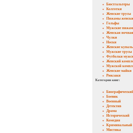
Бюстгальтеры
Колготки
Женские трусы
Пижамы женски
Гольфы
Мужские пижа
Женская ночная
Чулки
Носки
Женские купал
Мужские трусы
Футболки мужс
Женский компл
Мужской компл
Женские майки
Рюкзаки
Категории книг:
Биографически
Боевик
Военный
Детектив
Драма
Исторический
Комедия
Криминальный
Мистика