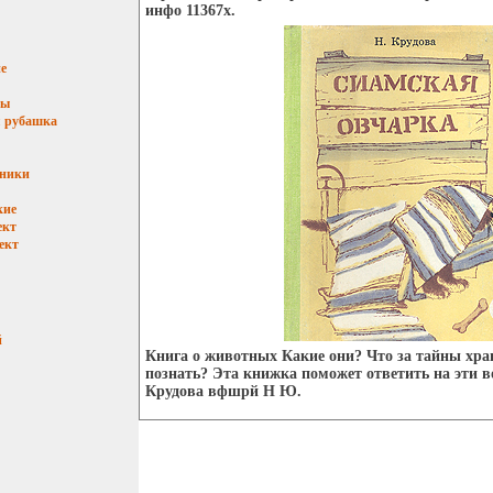
инфо 11367x.
е
мы
 рубашка
ьники
кие
ект
ект
й
Книга о животных Какие они? Что за тайны хра
познать? Эта книжка поможет ответить на эти 
Крудова вфшрй Н Ю.