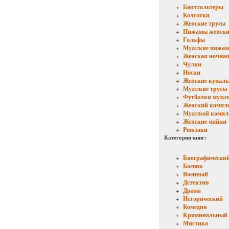
Бюстгальтеры
Колготки
Женские трусы
Пижамы женски
Гольфы
Мужские пижа
Женская ночная
Чулки
Носки
Женские купал
Мужские трусы
Футболки мужс
Женский компл
Мужской компл
Женские майки
Рюкзаки
Категории книг:
Биографически
Боевик
Военный
Детектив
Драма
Исторический
Комедия
Криминальный
Мистика