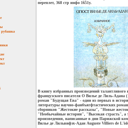
переплет, 368 стр инфо 1651y.
е
мы
 рубашка
ьники
кие
ект
ект
й
В книгу избранных произведений талантливого 
французского писателя О Вилье де Лиль-Адана (
роман "Будущая Ева" - один из первых в истор
литературы научно-фанбъягфтастических романо
сборников "Жестокие рассказы", "Новые жесток
"Необычайные истории", "Высокая страсть", а 
произведения, написанные в дни Парижской к
Вилье де Лильвифэх-Адан Auguste Villiers de L'is