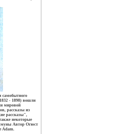
и самобытного
1832 - 1898) вошли
ии мировой
в, рассказы из
ие рассказы",
также некоторые
оммуны Автор Огюст
le Adam.