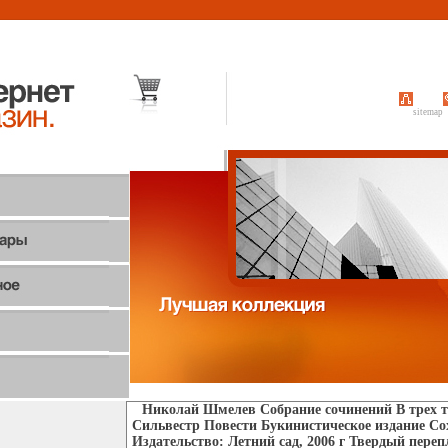
sitemap
Николай Шмелев Собрание сочинений В трех т
Сильвестр Повести Букинистическое издание С
Издательство: Летний сад, 2006 г Твердый перепл