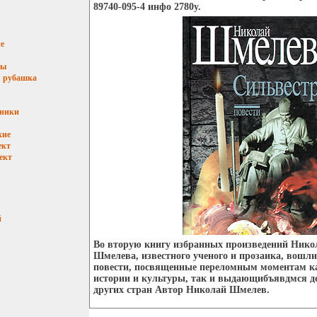
89740-095-4 инфо 2780y.
е
мы
 рубашка
ьники
кие
ект
ект
й
Во вторую книгу избранных произведений Нико
Шмелева, известного ученого и прозаика, вошли
повести, посвященные переломным моментам ка
истории и культуры, так и выдающибъявдмся д
других стран Автор Николай Шмелев.