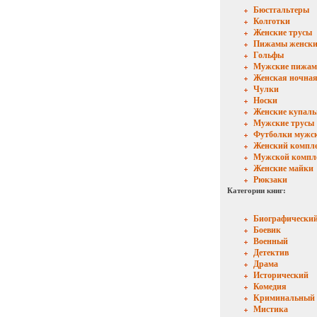
Бюстгальтеры
Колготки
Женские трусы
Пижамы женски
Гольфы
Мужские пижа
Женская ночная
Чулки
Носки
Женские купал
Мужские трусы
Футболки мужс
Женский компл
Мужской компл
Женские майки
Рюкзаки
Категории книг:
Биографически
Боевик
Военный
Детектив
Драма
Исторический
Комедия
Криминальный
Мистика