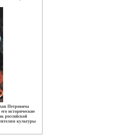
лая Петровича
 его исторические
к российской
еятелям культуры