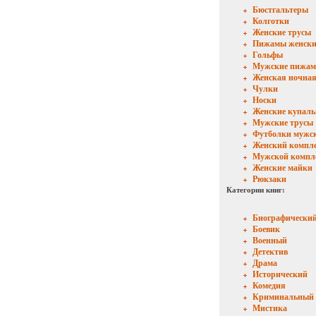
Бюстгальтеры
Колготки
Женские трусы
Пижамы женски
Гольфы
Мужские пижа
Женская ночная
Чулки
Носки
Женские купал
Мужские трусы
Футболки мужс
Женский компл
Мужской компл
Женские майки
Рюкзаки
Категории книг:
Биографически
Боевик
Военный
Детектив
Драма
Исторический
Комедия
Криминальный
Мистика