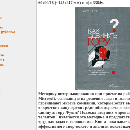
60x90/16 (~145х217 мм) инфо 3384y.
е
мы
 рубашка
ьники
кие
ект
ект
й
Методику интервьюирования при приеме на раб
Microsoft, основанную на решении задач и голов
перенимают многие компании, которые хотят в
творческих кандидатов среди пбъячъросто спос
сдвинуть гору Фудзи? Подходы ведущих мировы
талантов" излагается эта методика и предлагает
трудных задач и головоломок Книга показывает
эффективного творческого и аналитическогвих