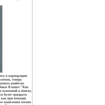
оту в корпорацию
оломок, теперь
ыявить наиболее
обных В книге "Как
х компаний к поиску
ся более тридцати
, как при помощи
ово мышления можно