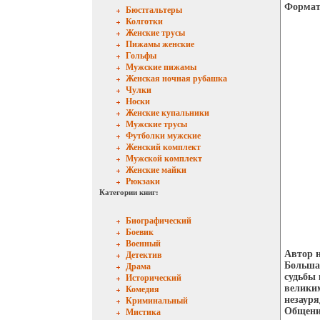
Формат:
Бюстгальтеры
Колготки
Женские трусы
Пижамы женские
Гольфы
Мужские пижамы
Женская ночная рубашка
Чулки
Носки
Женские купальники
Мужские трусы
Футболки мужские
Женский комплект
Мужской комплект
Женские майки
Рюкзаки
Категории книг:
Биографический
Боевик
Военный
Автор н
Детектив
Больша
Драма
судьбы 
Исторический
велики
Комедия
незауря
Криминальный
Общение
Мистика