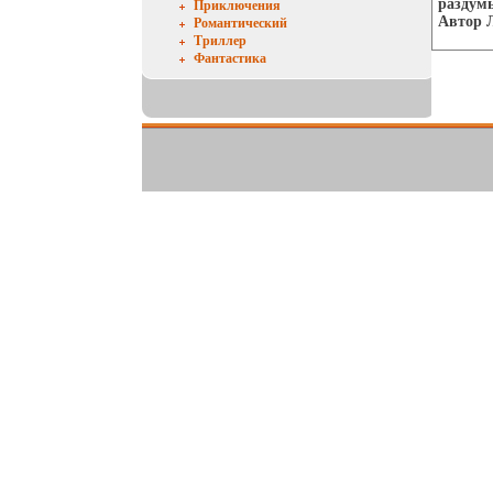
раздумь
Приключения
Автор 
Романтический
Триллер
Фантастика