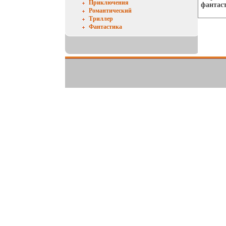
Приключения
фантаст
Романтический
Триллер
Фантастика