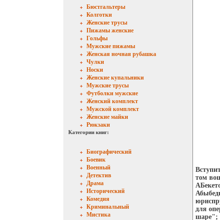
Бюстгальтеры
Колготки
Женские трусы
Пижамы женские
Гольфы
Мужские пижамы
Женская ночная рубашка
Чулки
Носки
Женские купальники
Мужские трусы
Футболки мужские
Женский комплект
Мужской комплект
Женские майки
Рюкзаки
Категории книг:
Биографический
Боевик
Военный
Вступи
Детектив
том во
Драма
АБекето
Исторический
Абыбедв
Комедия
юриспру
Криминальный
для опе
Мистика
шаре"; 