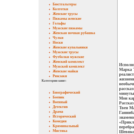
Бюстгальтеры
Колготки
Женские трусы
Пижамы женские
Гольфы
Мужские пижамы
Женская ночная рубашка
Чулки
Носки
Женские купальники
Мужские трусы
Футболки мужские
Женский комплект
Исполн
Мужской комплект
Марка Т
Женские майки
реалист
Рюкзаки
жизненн
Категории книг:
необычн
рассказ
Биографический
минуты 
Боевик
Мои ка
Военный
Рассказ
Детектив
Твен Ma
Драма
Ганниб
Исторический
знамени
Комедия
«Приклю
Криминальный
перебра
Мистика
Шевяко