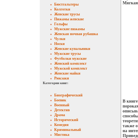
Мягкая 
Бюстгальтеры
Колготки
Женские трусы
Пижамы женские
Гольфы
Мужские пижамы
Женская ночная рубашка
Чулки
Носки
Женские купальники
Мужские трусы
Футболки мужские
Женский комплект
Мужской комплект
Женские майки
Рюкзаки
Категории книг:
Биографический
Боевик
В книге
Военный
пороках
Детектив
описыв
Драма
способы
Исторический
теорети
Комедия
также 
Криминальный
на инте
Мистика
Приведе