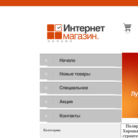
Полир
Категории:
Хорошая
строите