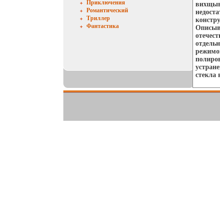
Приключения
вихщыв
Романтический
недоста
Триллер
констр
Фантастика
Описыв
отечест
отдель
режимо
полиров
устран
стекла