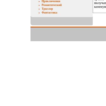
Приключения
получат
Романтический
коммун
Триллер
Фантастика