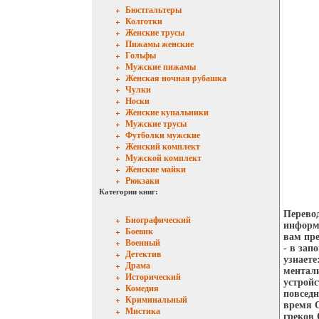
Бюстгальтеры
Колготки
Женские трусы
Пижамы женские
Гольфы
Мужские пижамы
Женская ночная рубашка
Чулки
Носки
Женские купальники
Мужские трусы
Футболки мужские
Женский комплект
Мужской комплект
Женские майки
Рюкзаки
Категории книг:
Перевод
Биографический
информ
Боевик
вам пре
Военный
- в за
Детектив
узнаете
Драма
ментали
Исторический
устройс
Комедия
повседн
Криминальный
время О
Мистика
греков 