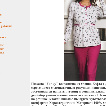
е
мы
 рубашка
ьники
кие
ект
ект
й
Пижама "Funky" выполнена из хлопка Кофта с
серого цвета с симпатичным рисунком кошечки, 
застегивается на пять пуговиц и дополнительно,
двойнбцкуиыми малиновыми ленточками Штаны
на резинке В такой пижаме Вы будете чувствоват
комфортно Характеристики: Материал: 100% хло