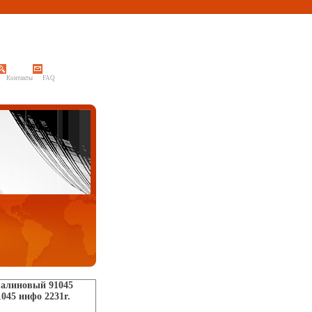
Контакты
FAQ
 малиновый 91045
45 инфо 2231r.