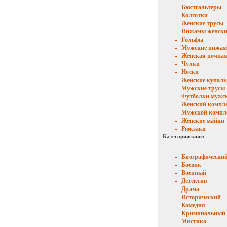
Бюстгальтеры
Колготки
Женские трусы
Пижамы женски
Гольфы
Мужские пижа
Женская ночная
Чулки
Носки
Женские купал
Мужские трусы
Футболки мужс
Женский компл
Мужской компл
Женские майки
Рюкзаки
Категории книг:
Биографически
Боевик
Военный
Детектив
Драма
Исторический
Комедия
Криминальный
Мистика