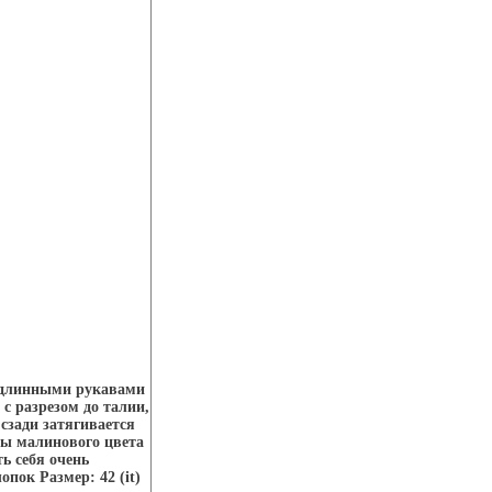
 длинными рукавами
с разрезом до талии,
 сзади затягивается
 малинового цвета
ь себя очень
пок Размер: 42 (it)