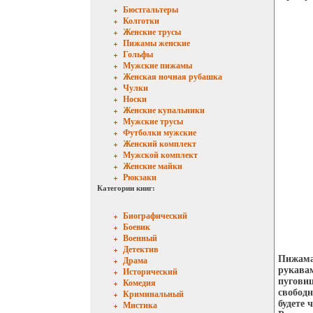
Бюстгальтеры
Колготки
Женские трусы
Пижамы женские
Гольфы
Мужские пижамы
Женская ночная рубашка
Чулки
Носки
Женские купальники
Мужские трусы
Футболки мужские
Женский комплект
Мужской комплект
Женские майки
Рюкзаки
Категории книг:
Биографический
Боевик
Военный
Детектив
Пижама 
Драма
рукавам
Исторический
пугови
Комедия
свободн
Криминальный
будете 
Мистика