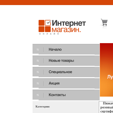
Пижама
Категории:
розовый
сертифи