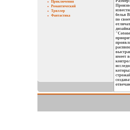
Размер:
Приключения
Произво
Романтический
известн
Триллер
белья В
Фантастика
по свое
отличат
дизайна
"Cotone
приорит
проявля
распвп
выстра
имеет в
контрол
исследо
которых
строжай
создава
отвечаю