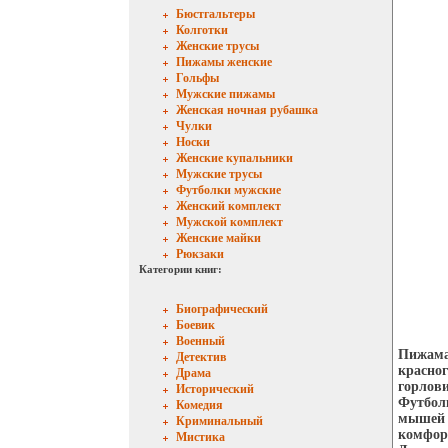
Бюстгальтеры
Колготки
Женские трусы
Пижамы женские
Гольфы
Мужские пижамы
Женская ночная рубашка
Чулки
Носки
Женские купальники
Мужские трусы
Футболки мужские
Женский комплект
Мужской комплект
Женские майки
Рюкзаки
Категории книг:
Биографический
Боевик
Военный
Пижама 
Детектив
красног
Драма
горлови
Исторический
Футбол
Комедия
мышей В
Криминальный
комфорт
Мистика