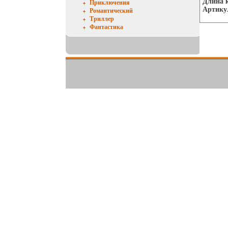
Длина к
Приключения
Артикул
Романтический
Триллер
Фантастика