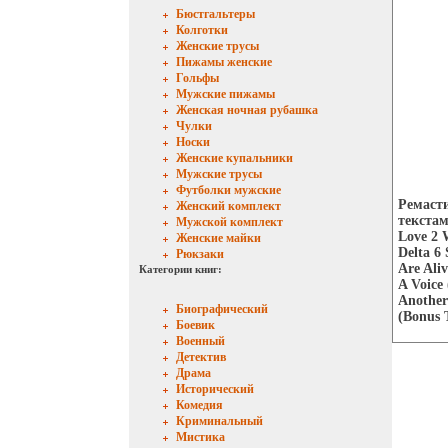
Бюстгальтеры
Колготки
Женские трусы
Пижамы женские
Гольфы
Мужские пижамы
Женская ночная рубашка
Чулки
Носки
Женские купальники
Мужские трусы
Футболки мужские
Ремасти
Женский комплект
текстам
Мужской комплект
Love 2 
Женские майки
Delta 6
Рюкзаки
Are Ali
Категории книг:
A Voice
Another
Биографический
(Bonus 
Боевик
Военный
Детектив
Драма
Исторический
Комедия
Криминальный
Мистика