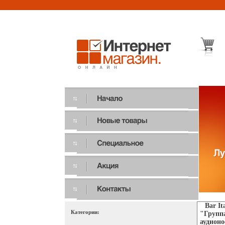
Bar I
Категории:
"Групп
аудионо