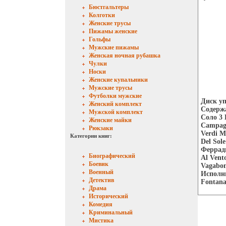
Бюстгальтеры
Колготки
Женские трусы
Пижамы женские
Гольфы
Мужские пижамы
Женская ночная рубашка
Чулки
Носки
Женские купальники
Мужские трусы
Футболки мужские
Диск уп
Женский комплект
Содержа
Мужской комплект
Соло 3 
Женские майки
Campagn
Рюкзаки
Verdi М
Категории книг:
Del Sol
Ферради
Биографический
Al Vent
Боевик
Vagabon
Военный
Исполн
Детектив
Fontana
Драма
Исторический
Комедия
Криминальный
Мистика