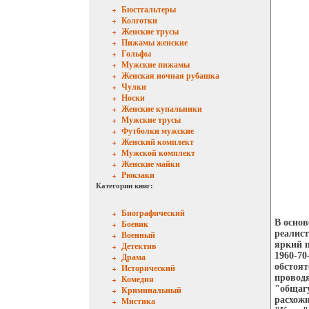
Бюстгальтеры
Колготки
Женские трусы
Пижамы женские
Гольфы
Мужские пижамы
Женская ночная рубашка
Чулки
Носки
Женские купальники
Мужские трусы
Футболки мужские
Женский комплект
Мужской комплект
Женские майки
Рюкзаки
Категории книг:
Биографический
В основ
Боевик
реалист
Военный
яркий п
Детектив
1960-70
Драма
обстоят
Исторический
проводя
Комедия
"общаг
Криминальный
расхожи
Мистика