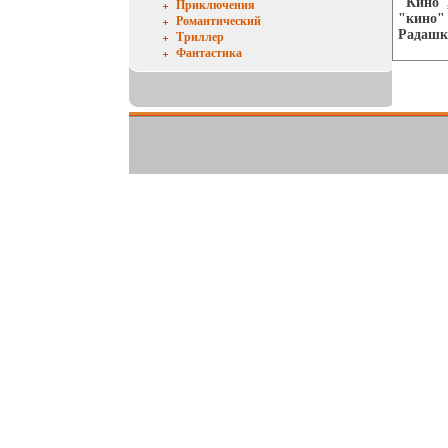
"Кино",
Приключения
"кино" 
Романтический
Радашк
Триллер
Фантастика