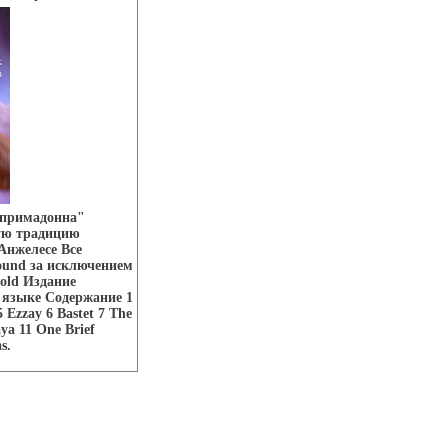
 примадонна"
ую традицию
Анжелесе Все
ound за исключением
nold Издание
м языке Содержание 1
Ezzay 6 Bastet 7 The
ya 11 One Brief
s.