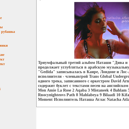
е
мы
 рубашка
ьники
кие
ект
Триумфальный третий альбом Наташи "Дива и
ект
продолжает углубляться в арабскую музыкальн
"Gedida" записывалась в Каире, Лондоне и Лос-
исполнители - членывгрой Trans Global Undergr
одного трека, записанного с оркестром David Ar
содержит буклет с текстами песен на английско
й
Mon Amie La Rose 2 Aqaba 3 Mistaneek 4 Bahlam 5 
Rвосупighteovs Path 8 Mahlabeya 9 Bilaadi 10 Kifa
Moment Исполнитель Наташа Атлас Natacha Atla