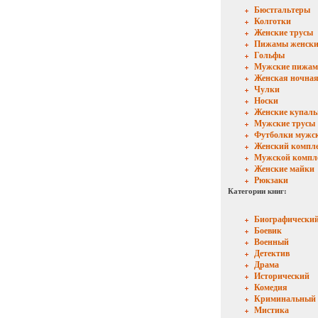
Бюстгальтеры
Колготки
Женские трусы
Пижамы женски
Гольфы
Мужские пижа
Женская ночная
Чулки
Носки
Женские купал
Мужские трусы
Футболки мужс
Женский компл
Мужской компл
Женские майки
Рюкзаки
Категории книг:
Биографически
Боевик
Военный
Детектив
Драма
Исторический
Комедия
Криминальный
Мистика