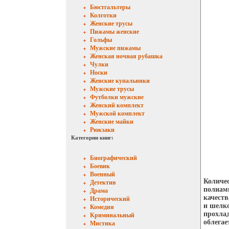
Бюстгальтеры
Колготки
Женские трусы
Пижамы женские
Гольфы
Мужские пижамы
Женская ночная рубашка
Чулки
Носки
Женские купальники
Мужские трусы
Футболки мужские
Женский комплект
Мужской комплект
Женские майки
Рюкзаки
Категории книг:
Биографический
Боевик
Военный
Количес
Детектив
полиами
Драма
качеств
Исторический
и шелко
Комедия
прохла
Криминальный
облега
Мистика