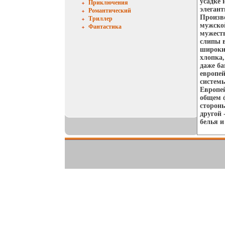
усадке 
Приключения
элегант
Романтический
Произво
Триллер
мужской
Фантастика
мужеств
слипы 
широким
хлопка,
даже ба
европе
системы
Европе
общем 
стороны
другой 
белья и