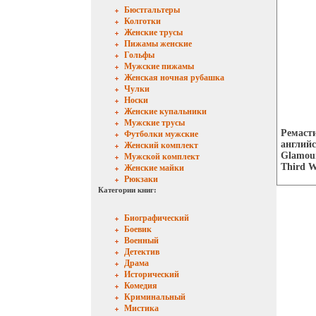
Бюстгальтеры
Колготки
Женские трусы
Пижамы женские
Гольфы
Мужские пижамы
Женская ночная рубашка
Чулки
Носки
Женские купальники
Мужские трусы
Ремасти
Футболки мужские
английс
Женский комплект
Glamour
Мужской комплект
Third W
Женские майки
Рюкзаки
Категории книг:
Биографический
Боевик
Военный
Детектив
Драма
Исторический
Комедия
Криминальный
Мистика