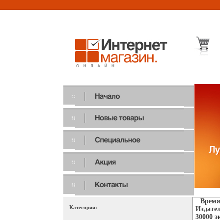
Время
Категории:
Издател
30000 э