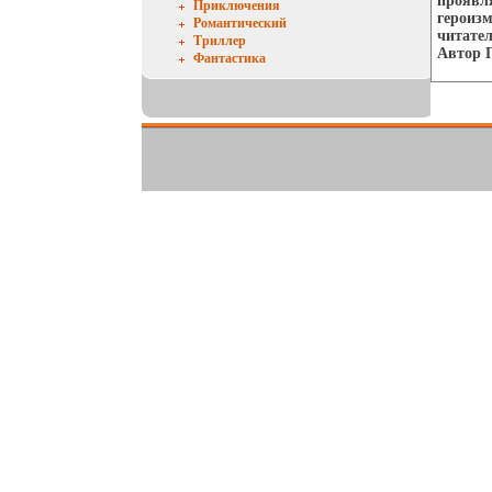
проявля
Приключения
героизм
Романтический
читател
Триллер
Автор 
Фантастика