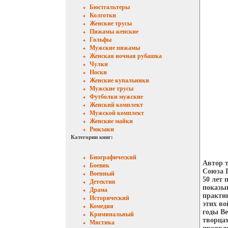
Бюстгальтеры
Колготки
Женские трусы
Пижамы женские
Гольфы
Мужские пижамы
Женская ночная рубашка
Чулки
Носки
Женские купальники
Мужские трусы
Футболки мужские
Женский комплект
Мужской комплект
Женские майки
Рюкзаки
Категории книг:
Биографический
Автор т
Боевик
Союза 
Военный
50 лет 
Детектив
показыв
Драма
практик
Исторический
этих во
Комедия
годы Ве
Криминальный
творцах
Мистика