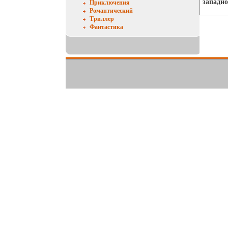
западно
Приключения
Романтический
Триллер
Фантастика