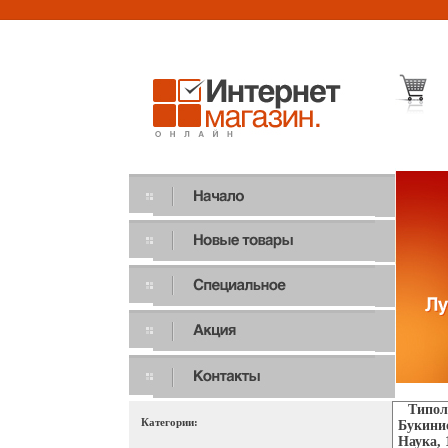
Типол
Категории:
Букинис
Наука, 