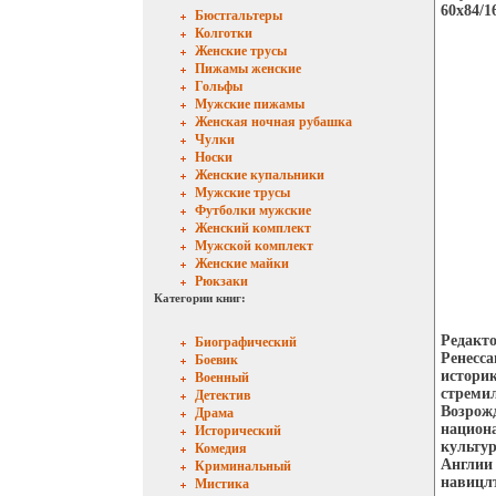
60x84/1
Бюстгальтеры
Колготки
Женские трусы
Пижамы женские
Гольфы
Мужские пижамы
Женская ночная рубашка
Чулки
Носки
Женские купальники
Мужские трусы
Футболки мужские
Женский комплект
Мужской комплект
Женские майки
Рюкзаки
Категории книг:
Редакто
Биографический
Ренесса
Боевик
историк
Военный
стреми
Детектив
Возрожд
Драма
национа
Исторический
культу
Комедия
Англии 
Криминальный
навицл
Мистика