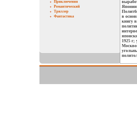
Приключения
вырабо
Романтический
Японии 
Триллер
Политб
Фантастика
в осно
книгу в
полити
интерве
японски
1925 г;
Москвой
угольны
политол