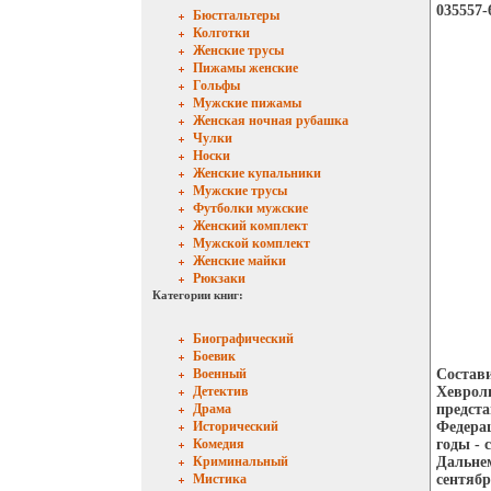
035557-
Бюстгальтеры
Колготки
Женские трусы
Пижамы женские
Гольфы
Мужские пижамы
Женская ночная рубашка
Чулки
Носки
Женские купальники
Мужские трусы
Футболки мужские
Женский комплект
Мужской комплект
Женские майки
Рюкзаки
Категории книг:
Биографический
Боевик
Военный
Состав
Детектив
Хевроли
Драма
предст
Исторический
Федерац
Комедия
годы - 
Криминальный
Дальне
Мистика
сентябр