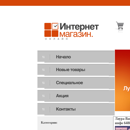
Лаура Ва
Категории:
инфо 648