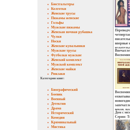
Бюстгальтеры
Колготки
Женские трусы
Пижамы женские
Гольфы
Мужские пижамы
Переводч
Женская ночная рубашка
четверта
Чулки
писатель
Носки
впервые 
Женские купальники
издатель
Мужские трусы
Впечатле
действиб
Воспомин
Футболки мужские
Филиппин
Женский комплект
отправля
Мужской комплект
нравстве
Женские майки
второго 
Рюкзаки
египетски
Автор Эм
Категории книг:
Arsan Эм
1938 г) –
Биографический
евразийк
Воспомин
Боевик
Французс
охватываю
Военный
происхож
новогодне
Детектив
французс
запечатл
Драма
ЮНЕСКО, 
веков, в
Дом с ме
Исторический
дипломати
жизни: о
Серия: Т
Комедия
Всемирнб
Криминальный
издание 
Мистика
встречи 